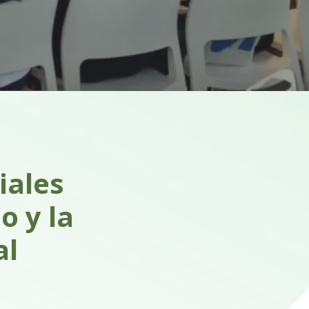
iales
o y la
al