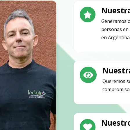
Nuestr

Generamos o
personas en 
en Argentina 
Nuestr

Queremos se
compromiso so
Nuestro
