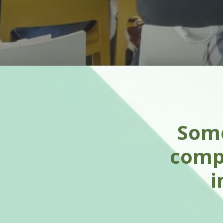
Somo
compr
i